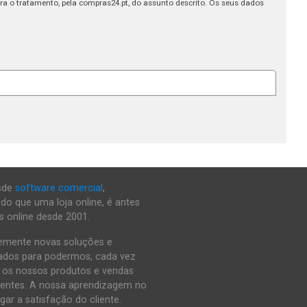
a o tratamento, pela compras24.pt, do assunto descrito. Os seus dados
esde
software comercial
,
 do que uma loja online, é antes
as online desde 2001.
temente novas soluções e
ados para podermos, cada vez
r os nossos produtos e vendas
lientes. A nossa aprendizagem no
ar a satisfação do cliente.