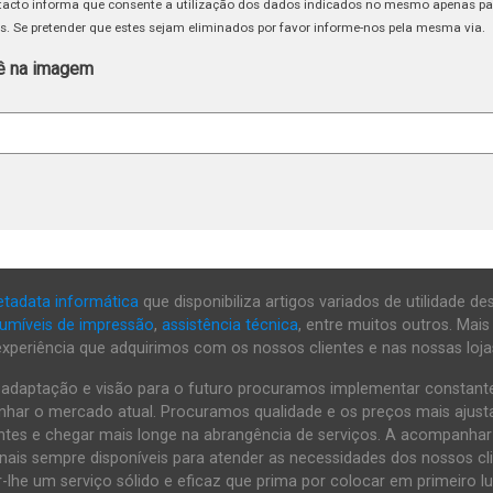
tacto informa que consente a utilização dos dados indicados no mesmo apenas par
os. Se pretender que estes sejam eliminados por favor informe-nos pela mesma via.
vê na imagem
tadata informática
que disponibiliza artigos variados de utilidade d
umíveis de impressão
,
assistência técnica
, entre muitos outros. Mais
experiência que adquirimos com os nossos clientes e nas nossas loj
 adaptação e visão para o futuro procuramos implementar constan
ar o mercado atual. Procuramos qualidade e os preços mais ajust
ientes e chegar mais longe na abrangência de serviços. A acompanha
nais sempre disponíveis para atender as necessidades dos nossos c
-lhe um serviço sólido e eficaz que prima por colocar em primeiro lug