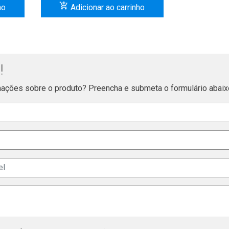
add_shopping_cart
ho
Adicionar ao carrinho
!
ações sobre o produto? Preencha e submeta o formulário abaix