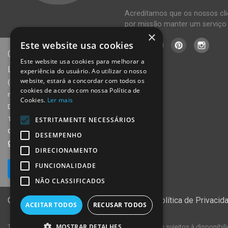
Acreditamos que os nossos cli
por missão manter um serviço 
×
Este website usa cookies
CONTACTE-NOS
Este website usa cookies para melhorar a
Ligue para o
234 623 870
experiência do usuário. Ao utilizar o nosso
website, estará a concordar com todos os
(chamada para a rede fixa
cookies de acordo com nossa Política de
nacional)
Cookies.
Ler mais
De segunda a sexta, das 09:00 às
19:00
ESTRITAMENTE NECESSÁRIOS
ou envie e-mail para
DESEMPENHO
geral@compras24.pt
DIRECIONAMENTO
FUNCIONALIDADE
Mais contactos
NÃO CLASSIFICADOS
Condições de Venda
Sobre Nós
Política de Privaci
ACEITAR TODOS
RECUSAR TODOS
MOSTRAR DETALHES
Todos os artigos apresentados no site encontram-se sujeitos à disponib