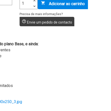

Adicionar ao carrinho
Precisa de mais informações?
help_outline
Envie um pedido de contacto
o plano Base, e ainda:
rentes
e
mitados