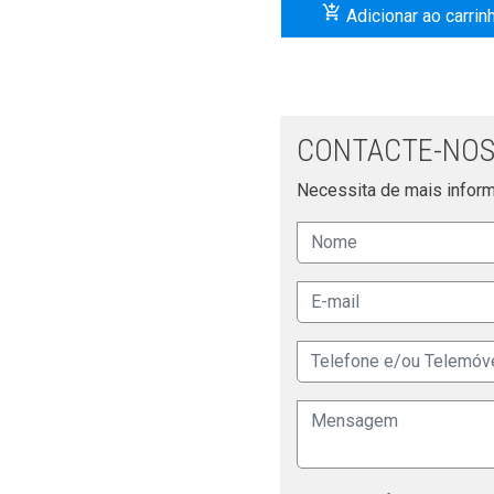
add_shopping_cart
Adicionar ao carrin
CONTACTE-NOS
Necessita de mais inform