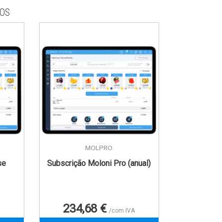
OS
MOLPRO
se
Subscrição Moloni Pro (anual)
Preço
234,68 €
/com IVA