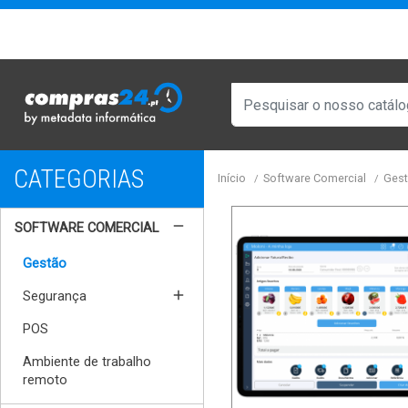
CATEGORIAS
Início
Software Comercial
Ges
remove
SOFTWARE COMERCIAL
Gestão
add
Segurança
POS
Ambiente de trabalho
remoto