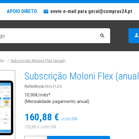
APOIO DIRETO
envie e-mail para geral@compras24.pt
mail
perso

tão
Subscrição Moloni Flex (anual)
Subscrição Moloni Flex (anual
Referência
MOLFLEX
10,90€
/mês*
(Mensalidade pagamento anual)
160,88 €
/com IVA
130,80 €
/sem IVA