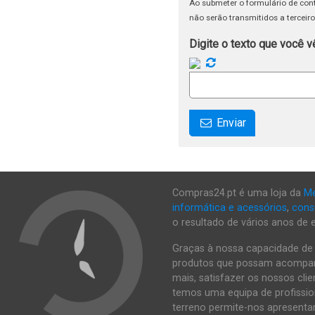
Ao submeter o formulário de con
não serão transmitidos a terceir
Digite o texto que você 
Enviar
Compras24.pt é uma loja da
Me
informática e acessórios
,
cons
o resultado de vários anos de 
Graças à nossa capacidade de
produtos que possam acompanh
mais, satisfazer os nossos cl
temos uma equipa de profissio
terreno permite-nos apresentar